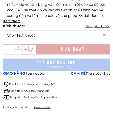
nhất – lớp vỏ làm bằng vật liệu nhựa nhiệt dẻo có độ bền
cao, EPS đa mật độ và các chi tiết như cấu hình bảo vệ
xương đòn và tấm che bảo vệ cho phép K3 đạt được sự
tương đồng nghiêm ngặt của ECE22.06.
Xem thêm
Kích thước:
Bảng kích thước
Do quy trình xây dựng AGV Extreme Safety, K3 đáp ứng
các yêu cầu của các tiêu chuẩn quốc tế mới nhất và hơn
Chọn kích thước
thế nữa.
Sức mạnh của nó nằm ở tính linh hoạt của nó.
MUA NGAY
K3 được thiết kế để mang lại hiệu suất tốt nhất trong mọi
tình huống.
Tấm che nắng tích hợp, có thể thao tác thuận tiện khi đeo
TRẢ GÓP QUA THẺ
Chỉ từ 1.535.000 đ / tháng
găng tay, hỗ trợ khi trời quá sáng và không chặn lỗ thông
GIAO HÀNG
toàn quốc
CAM KẾT
giá tốt nhất
gió phía trước khi ở tư thế nghỉ ngơi.
Hệ thống chống sương mù Pinlock® 70 MaxVision™ đảm
Bảo hành
5 năm, chính hãng AGV
bảo tầm nhìn tối đa ngay cả trong những ngày ẩm ướt và
Hoàn tiền 200% nếu hàng giả
lạnh nhất, khi sự chênh lệch nhiệt độ giữa môi trường và
bên trong mũ bảo hiểm có thể khiến tấm che bị sương
Sản phẩm fullbox, đầy đủ phụ kiện
mù gây nguy hiểm.
Hướng dẫn bảo hành.
Xem chi tiết
Tấm che Ultravision cũng đảm bảo tầm nhìn ngang 190°,