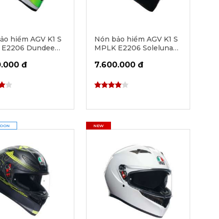
ảo hiểm AGV K1 S
Nón bảo hiểm AGV K1 S
 E2206 Dundee
MPLK E2206 Soleluna
Lime/Red
2017
0.000 đ
7.600.000 đ
SOON
NEW