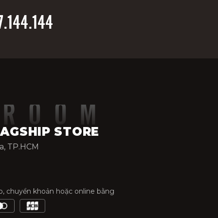
7.144.144
WROOM
LAGSHIP STORE
òa, TP.HCM
ếp, chuyển khoản hoặc online bằng