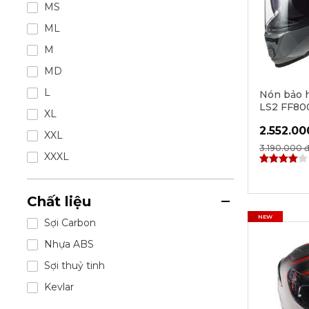
MS
ML
M
MD
L
Nón bảo h
LS2 FF800
XL
ECE22.06 
2.552.00
XXL
3.190.000 
XXXL
Chất liệu
NEW
Sợi Carbon
Nhựa ABS
Sợi thuỷ tinh
Kevlar