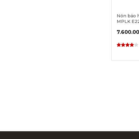
Nón bảo 
MPLK E22
Winter Te
7.600.0