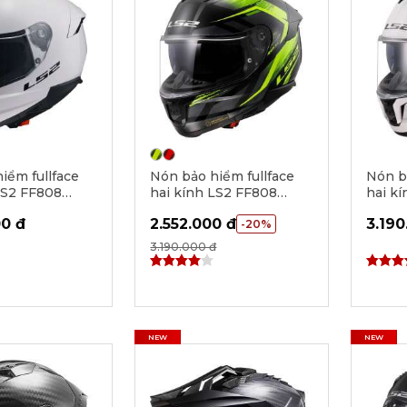
iểm fullface
Nón bảo hiểm fullface
Nón b
LS2 FF808
hai kính LS2 FF808
hai k
Solid
Stream II Fury
Stream
00 đ
2.552.000 đ
3.190
-20%
3.190.000 đ
NEW
NEW