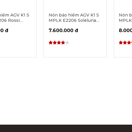
hiểm AGV K1 S
Nón bảo hiểm AGV K1 S
Nón b
06 Rossi
MPLK E2206 Soleluna
MPLK 
st 2017
2015
00 đ
7.600.000 đ
8.00