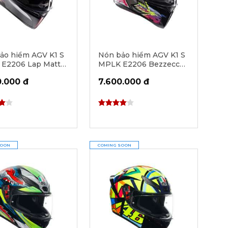
ảo hiểm AGV K1 S
Nón bảo hiểm AGV K1 S
E2206 Lap Matt
MPLK E2206 Bezzecchi
/Grey/Red
2023
0.000 đ
7.600.000 đ
SOON
COMING SOON