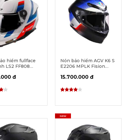
ảo hiểm fullface
Nón bảo hiểm AGV K6 S
ính LS2 FF808
E2206 MPLK Fision
 II Vintage
Matte Black/Blue/Red
.000 đ
15.700.000 đ
NEW