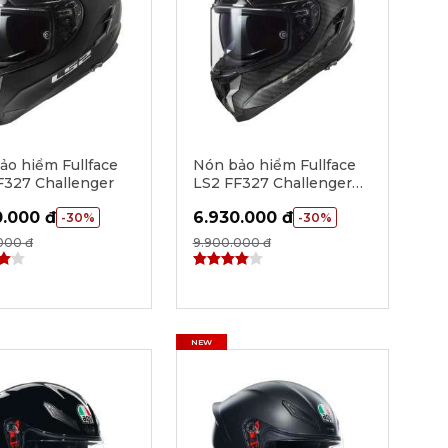
ảo hiểm Fullface
Nón bảo hiểm Fullface
F327 Challenger
LS2 FF327 Challenger
Carbon - Carbon
0.000 đ
6.930.000 đ
-30%
-30%
000 đ
9.900.000 đ
NEW