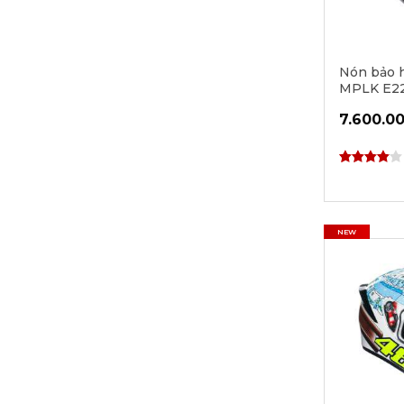
Nón bảo 
MPLK E22
7.600.0
NEW