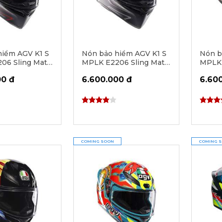
hiểm AGV K1 S
Nón bảo hiểm AGV K1 S
Nón b
06 Sling Matt
MPLK E2206 Sling Matt
MPLK 
d
Black/Grey
Black
00 đ
6.600.000 đ
6.60
COMING SOON
COMING 