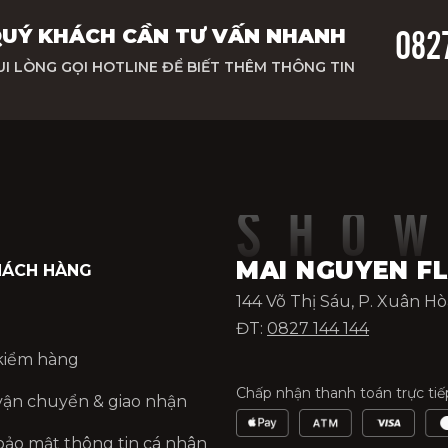
UÝ KHÁCH CẦN TƯ VẤN NHANH
082
UI LÒNG GỌI HOTLINE ĐỂ BIẾT THÊM THÔNG TIN
SHO
MAI NGUYEN F
HÁCH HÀNG
144 Võ Thị Sáu, P. Xuân H
ĐT:
0827 144 144
kiểm hàng
Chấp nhận thanh toán trực ti
vận chuyển & giao nhận
bảo mật thông tin cá nhân