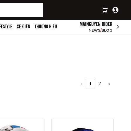
MAINGUYEN RIDER
IFESTYLE
XE ĐIỆN
THƯƠNG HIỆU
NEWS
/
BLOG
1
2