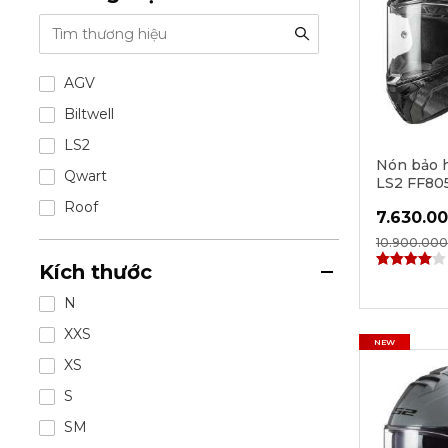
AGV
Biltwell
LS2
Nón bảo h
Qwart
LS2 FF80
Carbon - 
Roof
7.630.00
10.900.000
Kích thước
N
XXS
NEW
XS
S
SM