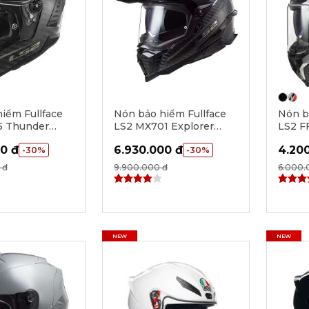
iểm Fullface
Nón bảo hiểm Fullface
Nón b
5 Thunder
LS2 MX701 Explorer
LS2 F
Gloss Carbon
Carbon - Gloss Carbon
0 đ
6.930.000 đ
4.20
-30%
-30%
 đ
9.900.000 đ
6.000.
NEW
NEW