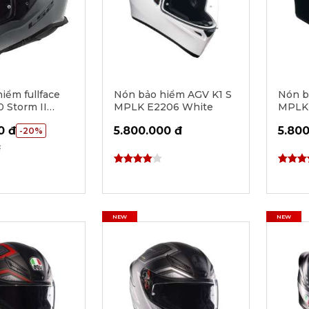
iểm fullface
Nón bảo hiểm AGV K1 S
Nón b
 Storm II
MPLK E2206 White
MPLK 
- Nardo Grey
0 đ
5.800.000 đ
5.800
-20%
đ
NEW
NEW