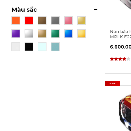
Màu sắc
Nón bảo 
MPLK E22
Black/Re
6.600.0
NEW