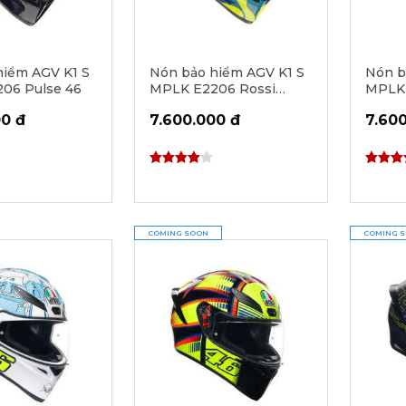
hiểm AGV K1 S
Nón bảo hiểm AGV K1 S
Nón b
06 Pulse 46
MPLK E2206 Rossi
MPLK
Mugello 1999
Matt 
00 đ
7.600.000 đ
7.60
COMING SOON
COMING 