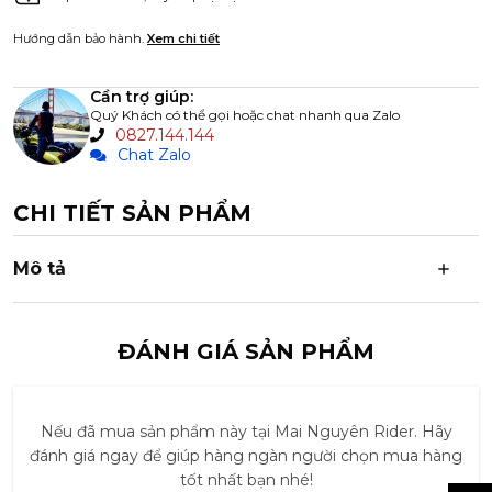
quần áo bẩn khỏi đồ sạch gọn gàng hơn.
Các túi lưới phía trước giúp truy cập nhanh phụ kiện và vật
Hướng dẫn bảo hành.
Xem chi tiết
dụng cá nhân cần dùng thường xuyên.
Dây đai nén bên ngoài hỗ trợ cố định hành lý và điều
Cần trợ giúp:
chỉnh kích thước túi linh hoạt hơn.
Quý Khách có thể gọi hoặc chat nhanh qua Zalo
0827.144.144
Tay cầm phía trên và bên hông giúp nâng, kéo và di
Chat Zalo
chuyển hành lý thuận tiện trong nhiều tình huống.
Tích hợp khe gắn thẻ tên giúp nhận diện hành lý nhanh
CHI TIẾT SẢN PHẨM
chóng và chuyên nghiệp hơn khi di chuyển tại sân bay.
Mô tả
ĐÁNH GIÁ SẢN PHẨM
Nếu đã mua sản phẩm này tại Mai Nguyên Rider. Hãy
đánh giá ngay để giúp hàng ngàn người chọn mua hàng
tốt nhất bạn nhé!