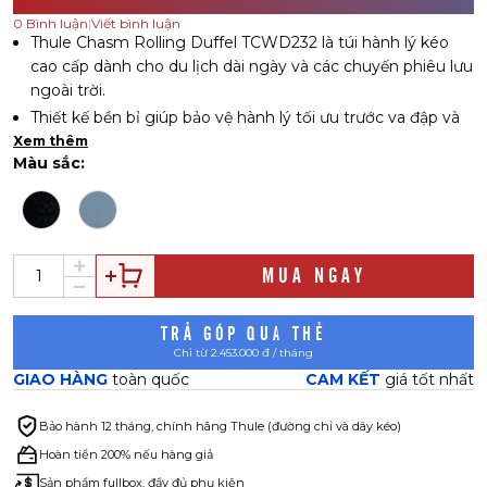
0
Bình luận
|
Viết bình luận
Thule Chasm Rolling Duffel TCWD232 là túi hành lý kéo
cao cấp dành cho du lịch dài ngày và các chuyến phiêu lưu
ngoài trời.
Thiết kế bền bỉ giúp bảo vệ hành lý tối ưu trước va đập và
điều kiện thời tiết khắc nghiệt.
Xem thêm
Màu sắc:
Chất liệu Tarpaulin chống nước giúp hạn chế ảnh hưởng từ
mưa, bùn đất và độ ẩm môi trường.
Mặt lưng Polycarbonate đúc cứng cáp giúp hấp thụ lực va
chạm và tăng khả năng bảo vệ đồ dùng bên trong.
Toàn bộ vải chính, lớp lót và dây đai sử dụng vật liệu tái chế
MUA NGAY
thân thiện với môi trường.
Hệ thống bánh xe oversized vận hành ổn định và mượt
TRẢ GÓP QUA THẺ
mà trên nhiều loại địa hình khác nhau.
Chỉ từ 2.453.000 đ / tháng
Tay kéo V-channel độc quyền giúp giảm rung lắc và tăng
GIAO HÀNG
toàn quốc
CAM KẾT
giá tốt nhất
độ chắc chắn khi kéo hành lý.
Thiết kế miệng mở rộng giúp đóng gói và sắp xếp các vật
Bảo hành
12 tháng, chính hãng Thule (đường chỉ và dây kéo)
dụng cồng kềnh dễ dàng hơn.
Hoàn tiền 200% nếu hàng giả
Ngăn lưới khóa kéo lớn hỗ trợ tách biệt giày dép hoặc
Sản phẩm fullbox, đầy đủ phụ kiện