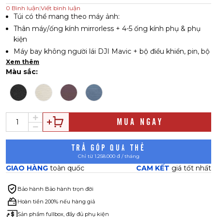
0
Bình luận
|
Viết bình luận
Túi có thể mang theo máy ảnh:
Thân máy/ống kính mirrorless + 4-5 ống kính phụ & phụ
kiện
Máy bay không người lái DJI Mavic + bộ điều khiển, pin, bộ
sạc & phụ kiện
Xem thêm
Màu sắc:
Máy ảnh DSLR/ống kính cảm biến crop + 3-4 ống kính
phụ & phụ kiện
Thân máy/ống kính máy ảnh DLSR + 2-3 ống kính phụ
Phù hợp với máy ảnh DSLR full-frame + ống kính chuyên
nghiệp 70-200 + ống kính & phụ kiện khác
MUA NGAY
Mang theo Laptop 13-16", Notebook, bữa trưa, áo khoác, ví,
điện thoại, chìa khóa, kính râm, hộ chiếu...
TRẢ GÓP QUA THẺ
Khóa kéo hai bên cho phép lấy đồ bên trong tức thì, cả hai
Chỉ từ 1.258.000 đ / tháng
bên của túi
GIAO HÀNG
toàn quốc
CAM KẾT
giá tốt nhất
Khóa kéo chất lượng chịu được thời tiết xấu
Dây đai ba lô đệm có thể xếp gọn nhanh chóng
Bảo hành
Bảo hành trọn đời
Tay cầm có đệm với móc nam châm để giữ các tay cầm
Hoàn tiền 200% nếu hàng giả
lại với nhau
Sản phẩm fullbox, đầy đủ phụ kiện