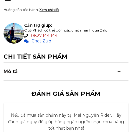
Thiết kế đầu cuộn cho phép mở rộng bên trong 5L (tối đa
Hướng dẫn bảo hành.
Xem chi tiết
25L)
Lớp vỏ bằng vải nylon 400D 400D chịu thời tiết, tái chế
100% được ngâm tẩm DWR, phủ hai lớp PU.
Cần trợ giúp:
Quý Khách có thể gọi hoặc chat nhanh qua Zalo
0827.144.144
Chat Zalo
CHI TIẾT SẢN PHẨM
Mô tả
ĐÁNH GIÁ SẢN PHẨM
Nếu đã mua sản phẩm này tại Mai Nguyên Rider. Hãy
đánh giá ngay để giúp hàng ngàn người chọn mua hàng
tốt nhất bạn nhé!