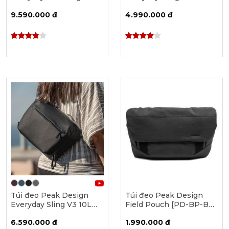
- Ocean [PD-BEDM-13-
[PD-BEDS-6]
9.590.000 đ
4.990.000 đ
DS-3]
Túi đeo Peak Design
Túi đeo Peak Design
Everyday Sling V3 10L
Field Pouch [PD-BP-BK-
[BEDS-10-3]
3]
6.590.000 đ
1.990.000 đ