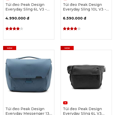
Túi đeo Peak Design
Túi đeo Peak Design
Everyday Sling 6L V3 -
Everyday Sling 10L V3 -
Ocean [PD-BEDS-6-DS-
Ocean [PD-BEDS-10-DS-
4.990.000 đ
6.590.000 đ
3]
3]
NEW
NEW
Túi đeo Peak Design
Túi đeo Peak Design
Everyday Messenger 13L
Everyday Sling 6L V3