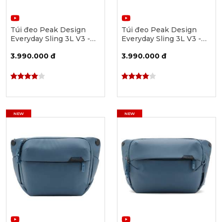
Túi đeo Peak Design
Túi đeo Peak Design
Everyday Sling 3L V3 -
Everyday Sling 3L V3 -
Eclipse [PD-BEDS-3-EP-
Ocean [PD-BEDS-3-DS-
3.990.000 đ
3.990.000 đ
3]
3]
NEW
NEW