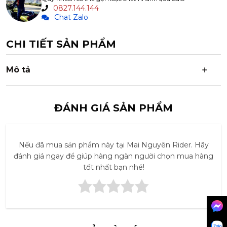
Lý tưởng cho mọi tình huống:
Phù hợp với cả công việc,
0827.144.144
giải trí, và du lịch nhờ tính năng bảo vệ cao cấp và sự tiện
Chat Zalo
dụng linh hoạt.
CHI TIẾT SẢN PHẨM
Mô tả
ĐÁNH GIÁ SẢN PHẨM
Nếu đã mua sản phẩm này tại Mai Nguyên Rider. Hãy
đánh giá ngay để giúp hàng ngàn người chọn mua hàng
tốt nhất bạn nhé!