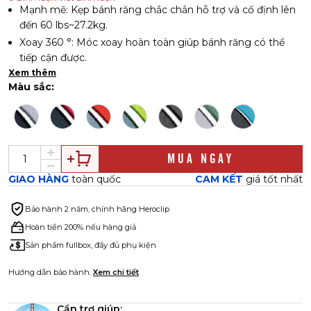
Mạnh mẽ: Kẹp bánh răng chắc chắn hỗ trợ và cố định lên
đến 60 lbs~27.2kg.
Xoay 360 °: Móc xoay hoàn toàn giúp bánh răng có thể
tiếp cận được.
Xem thêm
Kích thước 9.53 x 7.62 cm, mở rộng 63.5 cm, trọng lượng
Màu sắc:
56.7g.
Các khớp xoay: Treo đồ của bạn từ hầu hết các ngóc
ngách.
Nhỏ gọn: Móc có thể gập lại làm tổ trên kẹp bánh răng
cho đến khi cần thiết.
MUA NGAY
Sản phẩm này không được thiết kế để leo núi!
GIAO HÀNG
toàn quốc
CAM KẾT
giá tốt nhất
American design! Hàng nhập chính hãng từ Mỹ.
Bảo hành
2 năm, chính hãng Heroclip
Hoàn tiền 200% nếu hàng giả
Sản phẩm fullbox, đầy đủ phụ kiện
Hướng dẫn bảo hành.
Xem chi tiết
Cần trợ giúp: