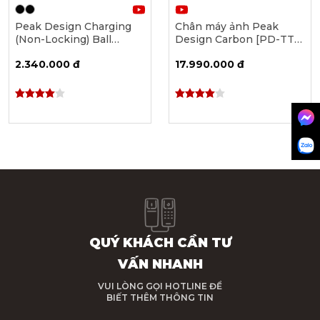
Peak Design Charging
Chân máy ảnh Peak
(Non-Locking) Ball
Design Carbon [PD-TT-
Mount Adapter [M-CM-
CB-5-150-CF-1]
2.340.000 đ
17.990.000 đ
AE-BK-1/M-CM-AF-BK-1]
QUÝ KHÁCH CẦN TƯ
VẤN NHANH
VUI LÒNG GỌI HOTLINE ĐỂ
BIẾT THÊM THÔNG TIN