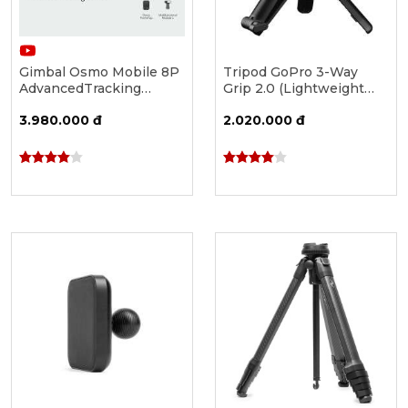
Gimbal Osmo Mobile 8P
Tripod GoPro 3-Way
AdvancedTracking
Grip 2.0 (Lightweight
Combo
Tripod / Grip / Arm)
3.980.000 đ
2.020.000 đ
AFAEM-002