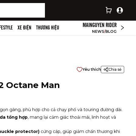
MAINGUYEN RIDER
IFESTYLE
XE ĐIỆN
THƯƠNG HIỆU
NEWS
/
BLOG
Yêu thích
Chia sẻ
S2 Octane Man
 gọn gàng, phù hợp cho cả chạy phố và touring đường dài.
à da tổng hợp
, mang lại cảm giác thoải mái, linh hoạt và
nuckle protector)
cứng cáp, giúp giảm chấn thương khi