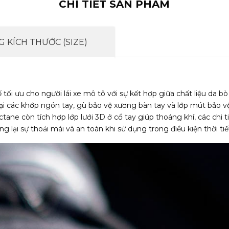
CHI TIẾT SẢN PHẨM
 KÍCH THƯỚC (SIZE)
tối ưu cho người lái xe mô tô với sự kết hợp giữa chất liệu da 
tại các khớp ngón tay, gù bảo vệ xương bàn tay và lớp mút bảo v
ne còn tích hợp lớp lưới 3D ở cổ tay giúp thoáng khí, các chi ti
lại sự thoải mái và an toàn khi sử dụng trong điều kiện thời ti