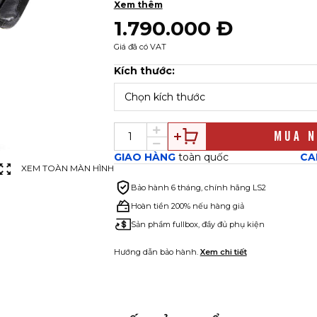
xảy ra va đập.
Xem thêm
1.790.000 Đ
Lòng bàn tay tăng cường lớp chống
xe.
Giá đã có VAT
Thiết kế thoáng khí
, phù hợp cho thờ
Kích thước:
Ngón trỏ hỗ trợ cảm ứng
, dễ dàng s
Dây dán Velcro chắc chắn ở cổ tay
,
Chọn kích thước
quá trình sử dụng.
Phong cách mạnh mẽ
, dễ phối hợp 
MUA N
GIAO HÀNG
toàn quốc
CA
XEM TOÀN MÀN HÌNH
Bảo hành
6 tháng, chính hãng LS2
Hoàn tiền 200% nếu hàng giả
Sản phẩm fullbox, đầy đủ phụ kiện
Hướng dẫn bảo hành.
Xem chi tiết