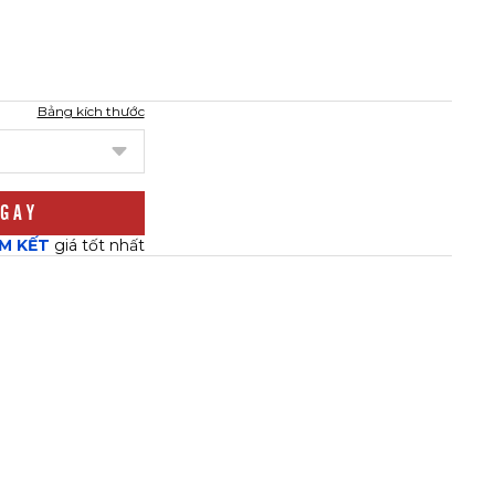
 trượt
, hỗ trợ cầm nắm tay lái chắc chắn hơn khi vận hành
i tiết nóng và những chuyến đi dài.
Bảng kích thước
ử dụng smartphone hoặc GPS mà không cần tháo găng.
 giúp điều chỉnh độ ôm tay linh hoạt và cố định tốt trong
với trang phục moto và đồ bảo hộ LS2 khác.
GAY
M KẾT
giá tốt nhất