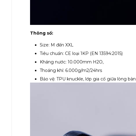
Thông số:
Size: M đến XXL
Tiêu chuẩn: CE loại 1KP (EN 13594:2015)​
Kháng nước: 10.000mm H2O,
Thoáng khí: 6.000g/m2/24hrs
Bảo vệ: TPU knuckle, lớp gia cố giữa lòng bà