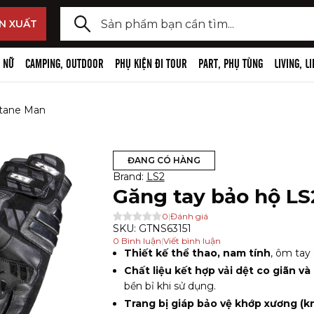
y lại Đèn dã ngoại cao cấp,
y lại Đồ công nghệ đi tour
N XUẤT
 kiện
ã ngoại cao cấp, phụ kiện
ng nghệ đi tour
 NỮ
CAMPING, OUTDOOR
PHỤ KIỆN ĐI TOUR
PART, PHỤ TÙNG
LIVING, L
i đầu
hi âm, Wireless mic và phụ kiện
ctane Man
ngoại, phụ kiện
camera, camera hành trình, phụ
og
 đạp
ĐANG CÓ HÀNG
e, thiết bị bluetooth, phụ kiện
Brand:
LS2
, phụ kiện đèn pin
Găng tay bảo hộ L
 selfie stick, chân máy ảnh
m tay
0
|
Đánh giá
SKU:
GTNS63151
 và phụ kiện
0
Bình luận
|
Viết bình luận
Thiết kế thể thao, nam tính
, ôm tay
n, giá đỡ điện thoại
Chất liệu kết hợp vải dệt co giãn v
bền bỉ khi sử dụng.
Trang bị giáp bảo vệ khớp xương (k