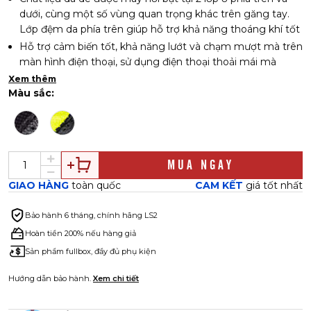
dưới, cùng một số vùng quan trọng khác trên găng tay.
Lớp đệm da phía trên giúp hỗ trợ khả năng thoáng khí tốt
Hỗ trợ cảm biến tốt, khả năng lướt và chạm mượt mà trên
màn hình điện thoại, sử dụng điện thoại thoải mái mà
không cần phải tháo găng tay.
Xem thêm
Màu sắc:
Trang bị dây dán cố định dễ dàng điều chỉnh để phù hợp
với phần cổ tay
Logo thương hiệu nổi bật trên mu bàn tay
MUA NGAY
GIAO HÀNG
toàn quốc
CAM KẾT
giá tốt nhất
Bảo hành
6 tháng, chính hãng LS2
Hoàn tiền 200% nếu hàng giả
Sản phẩm fullbox, đầy đủ phụ kiện
Hướng dẫn bảo hành.
Xem chi tiết