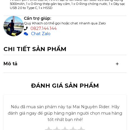
5000mAh, 1 x O-Ring thép gắn tay cầm, 1 x O-Ring chống nước, 1 x Dây sạc
USB 2.0 to Type C, 1 x HSSD
Cần trợ giúp:
Quý Khách có thể gọi hoặc chat nhanh qua Zalo
0827.144.144
Chat Zalo
CHI TIẾT SẢN PHẨM
Mô tả
ĐÁNH GIÁ SẢN PHẨM
Nếu đã mua sản phẩm này tại Mai Nguyên Rider. Hãy
đánh giá ngay để giúp hàng ngàn người chọn mua hàng
tốt nhất bạn nhé!