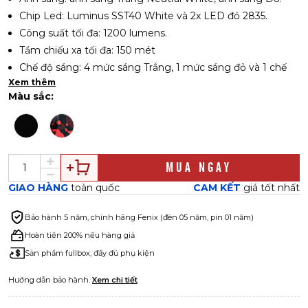
Chip Led: Luminus SST40 White và 2x LED đỏ 2835.
Công suất tối đa: 1200 lumens.
Tầm chiếu xa tối đa: 150 mét
Chế độ sáng: 4 mức sáng Trắng, 1 mức sáng đỏ và 1 chế
độ nháy đỏ.
Xem thêm
Màu sắc:
Thời lượng tối đa: 60 giờ (mức thấp)
Cường độ sáng: 5590 cd
Pin: pin li-ion 18650 Fenix ARB-L18-3400U V2.0 dung
lượng 3400mAh
Kiểu sạc: cổng Type C tích hợp trên pin.
MUA NGAY
Chất liệu: Hợp kim Magiê
GIAO HÀNG
toàn quốc
CAM KẾT
giá tốt nhất
Kích thước: 81.8 x 30.2 x 26 mm
Trọng lượng: 125 gram. (đã bao gồm pin)
Bảo hành
5 năm, chính hãng Fenix (đèn 05 năm, pin 01 năm)
Tiêu chuẩn chống nước: IP68
Hoàn tiền 200% nếu hàng giả
Chống chịu va đập: tối đa 2 mét
Sản phẩm fullbox, đầy đủ phụ kiện
Bảo hành: đèn 05 năm, pin 01 năm
Hướng dẫn bảo hành.
Xem chi tiết