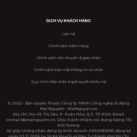
DỊCH VỤ KHÁCH HÀNG
Liên hệ
Chính sách kiểm hàng
Chính sách vận chuyển & giao nhận
Chính sách bảo mật thông tin cá nhân
Quy trình tiếp nhận & giải quyết khiếu nại
© 2022 - Bản quyền thuộc Công ty TNHH Công nghệ di động
Mai Nguyên - MaiNguyen.vn
Địa chỉ: 144 Võ Thị Sáu, P. Xuân Hòa, Q.3, TP.HCM. Email:
contact@mainguyen.vn. Chịu trách nhiệm nội dung: Đặng Thị
Kim Hương
Số giấy chứng nhận đăng ký kinh doanh: 0304685595, đăng ký
ngày 03.11.2006 tại Sở Kế Hoạch và Đầu Tư thành phố Hồ Chí