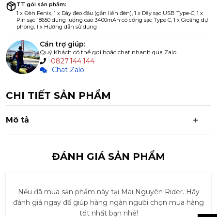
TT gói sản phẩm:
1 x Đèn Fenix, 1 x Dây đeo đầu (gắn liền đèn), 1 x Dây sạc USB Type-C, 1 x
Pin sạc 18650 dung lượng cao 3400mAh có cổng sạc Type C, 1 x Gioăng dự
phòng, 1 x Hướng dẫn sử dụng
Cần trợ giúp:
Quý Khách có thể gọi hoặc chat nhanh qua Zalo
0827.144.144
Chat Zalo
CHI TIẾT SẢN PHẨM
Mô tả
ĐÁNH GIÁ SẢN PHẨM
Nếu đã mua sản phẩm này tại Mai Nguyên Rider. Hãy
đánh giá ngay để giúp hàng ngàn người chọn mua hàng
tốt nhất bạn nhé!