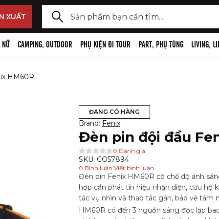
y lại Đèn dã ngoại cao cấp,
y lại Đồ công nghệ đi tour
N XUẤT
 kiện
ã ngoại cao cấp, phụ kiện
ng nghệ đi tour
 NỮ
CAMPING, OUTDOOR
PHỤ KIỆN ĐI TOUR
PART, PHỤ TÙNG
LIVING, L
i đầu
hi âm, Wireless mic và phụ kiện
enix HM60R
ngoại, phụ kiện
camera, camera hành trình, phụ
og
 đạp
ĐANG CÓ HÀNG
e, thiết bị bluetooth, phụ kiện
Brand:
Fenix
, phụ kiện đèn pin
Đèn pin đội đầu F
 selfie stick, chân máy ảnh
m tay
0
|
Đánh giá
SKU:
CO57894
 và phụ kiện
0
Bình luận
|
Viết bình luận
Đèn pin Fenix HM60R có chế độ ánh sáng
n, giá đỡ điện thoại
hợp cần phát tín hiệu nhận diện, cứu hộ k
tác vụ nhìn và thao tác gần, bảo vệ tầm 
HM60R có đến 3 nguồn sáng độc lập bao g