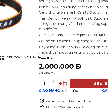
phù hợp với nhiều mục đích sử dụng khá
Fenix HM60R sử dụng cảm tiến tần số, gi
Càng di chuyển nhanh đèn tự điều chỉnh
Thân đèn pin Fenix HM60R v2.0 được là
lượng nhẹ nhưng vẫn đảm bảo cứng cáp, 
cao đến 2m.
Góc chiếu sáng của đèn pin Fenix HM60R
Có thể điều chỉnh hướng sáng lên đến 18
Đây là mẫu đèn đeo đầu đa dụng nhất, p
chữa, đi dã ngoại, treking, chạy bộ và cả
XEM TOÀN MÀN HÌNH
Xem thêm
2.000.000 Đ
Giá đã có VAT
MUA N
GIAO HÀNG
toàn quốc
CA
Bảo hành
5 năm, chính hãng Fenix
Hoàn tiền 200% nếu hàng giả