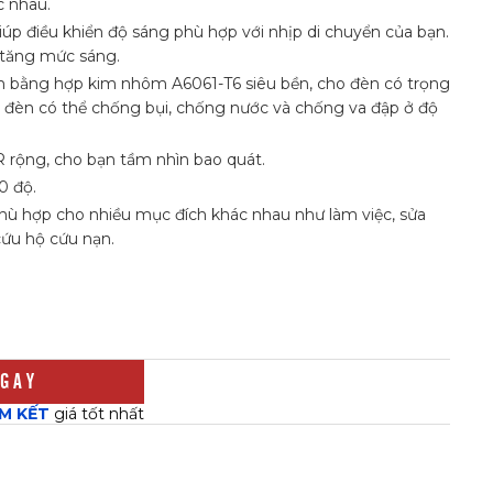
c nhau.
úp điều khiển độ sáng phù hợp với nhịp di chuyển của bạn.
 tăng mức sáng.
m bằng hợp kim nhôm A6061-T6 siêu bền, cho đèn có trọng
đèn có thể chống bụi, chống nước và chống va đập ở độ
 rộng, cho bạn tầm nhìn bao quát.
0 độ.
hù hợp cho nhiều mục đích khác nhau như làm việc, sửa
 cứu hộ cứu nạn.
GAY
M KẾT
giá tốt nhất