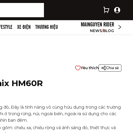
MAINGUYEN RIDER
IFESTYLE
XE ĐIỆN
THƯƠNG HIỆU
NEWS
/
BLOG
Yêu thích
Chia sẻ
enix HM60R
 đỏ, Đây là tính năng vô cùng hữu dụng trong các trường
hi ở trong rừng, núi, ngoài biển, ngoài ra sử dụng cho các
nhìn ban đêm.
ồm: chiếu xa, chiếu rộng và ánh sáng đỏ, thiết thực và