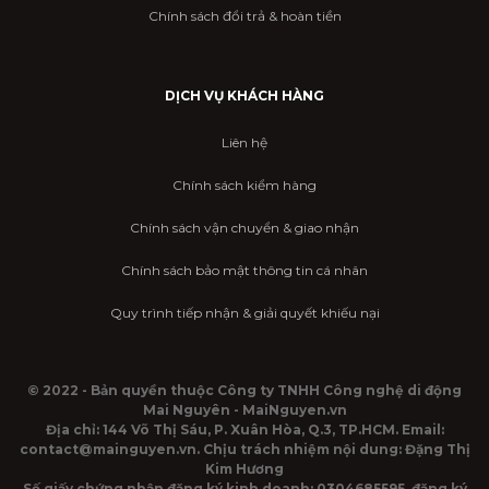
Chính sách đổi trả & hoàn tiền
DỊCH VỤ KHÁCH HÀNG
Liên hệ
Chính sách kiểm hàng
Chính sách vận chuyển & giao nhận
Chính sách bảo mật thông tin cá nhân
Quy trình tiếp nhận & giải quyết khiếu nại
© 2022 - Bản quyền thuộc Công ty TNHH Công nghệ di động
Mai Nguyên - MaiNguyen.vn
Địa chỉ: 144 Võ Thị Sáu, P. Xuân Hòa, Q.3, TP.HCM. Email:
contact@mainguyen.vn. Chịu trách nhiệm nội dung: Đặng Thị
Kim Hương
Số giấy chứng nhận đăng ký kinh doanh: 0304685595, đăng ký