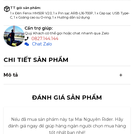
TT gói sản phẩm:
1 x Đèn Fenix HM50R V2.0, 1 x Pin sạc ARB-L16-700P, 1 x Cáp sạc USB Type-
C, 1 x Goăng cao su O-ring, 1 x Hướng dẫn sử dụng
Cần trợ giúp:
Quý Khách có thể gọi hoặc chat nhanh qua Zalo
0827.144.144
Chat Zalo
CHI TIẾT SẢN PHẨM
Mô tả
ĐÁNH GIÁ SẢN PHẨM
Nếu đã mua sản phẩm này tại Mai Nguyên Rider. Hãy
đánh giá ngay để giúp hàng ngàn người chọn mua hàng
tốt nhất bạn nhé!