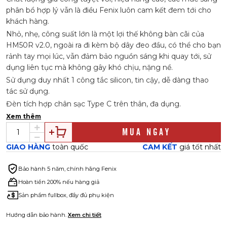
phân bổ hợp lý vẫn là điều Fenix luôn cam kết đem tới cho
khách hàng.
Nhỏ, nhẹ, công suất lớn là một lợi thế không bàn cãi của
HM50R v2.0, ngoài ra đi kèm bộ dây đeo đầu, có thể cho bạn
rảnh tay mọi lúc, vẫn đảm bảo nguồn sáng khi quay tới, sử
dụng liên tục mà không gây khó chịu, nặng nề.
Sử dụng duy nhất 1 công tắc silicon, tin cậy, dễ dàng thao
tác sử dụng.
Đèn tích hợp chân sạc Type C trên thân, đa dụng.
Xem thêm
MUA NGAY
GIAO HÀNG
toàn quốc
CAM KẾT
giá tốt nhất
Bảo hành
5 năm, chính hãng Fenix
Hoàn tiền 200% nếu hàng giả
Sản phẩm fullbox, đầy đủ phụ kiện
Hướng dẫn bảo hành.
Xem chi tiết