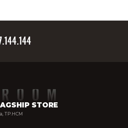
7.144.144
WROOM
LAGSHIP STORE
òa, TP.HCM