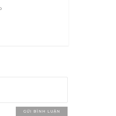
p
GỬI BÌNH LUẬN