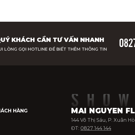
UÝ KHÁCH CẦN TƯ VẤN NHANH
082
UI LÒNG GỌI HOTLINE ĐỂ BIẾT THÊM THÔNG TIN
SHO
MAI NGUYEN F
HÁCH HÀNG
144 Võ Thị Sáu, P. Xuân H
ĐT:
0827 144 144