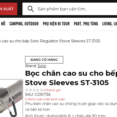
y lại Đèn dã ngoại cao cấp,
y lại Đồ công nghệ đi tour
N XUẤT
 kiện
ã ngoại cao cấp, phụ kiện
ng nghệ đi tour
 NỮ
CAMPING, OUTDOOR
PHỤ KIỆN ĐI TOUR
PART, PHỤ TÙNG
LIVING, L
i đầu
hi âm, Wireless mic và phụ kiện
 cao su cho bếp Soto Regulator Stove Sleeves ST-3105
ngoại, phụ kiện
camera, camera hành trình, phụ
og
 đạp
ĐANG CÓ HÀNG
e, thiết bị bluetooth, phụ kiện
Brand:
Soto
, phụ kiện đèn pin
Bọc chân cao su cho bế
 selfie stick, chân máy ảnh
m tay
Stove Sleeves ST-3105
 và phụ kiện
0
|
Đánh giá
SKU:
CO51736
n, giá đỡ điện thoại
0
Bình luận
|
Viết bình luận
Phụ kiện chân cao su chống trượt giúp việc sử d
và tiện lợi hơn
Kích thước: đường kính 8 × chiều dài 90 mm