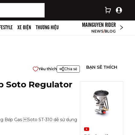
MAINGUYEN RIDER
IFESTYLE
XE ĐIỆN
THƯƠNG HIỆU
NEWS
/
BLOG
BẠN SẼ THÍCH
Yêu thích
Chia sẻ
p Soto Regulator
ụng Bếp Gas Soto ST-310 dễ sử dụng