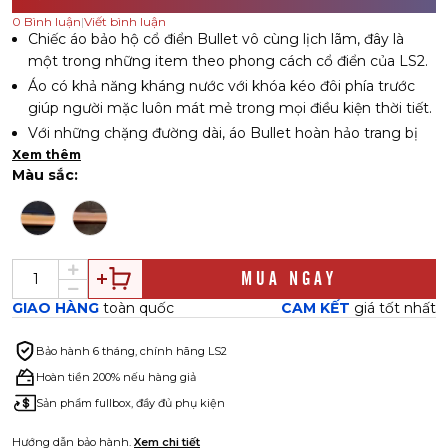
0
Bình luận
|
Viết bình luận
Chiếc áo bảo hộ cổ điển Bullet vô cùng lịch lãm, đây là
một trong những item theo phong cách cổ điển của LS2.
Áo có khả năng kháng nước với khóa kéo đôi phía trước
giúp người mặc luôn mát mẻ trong mọi điều kiện thời tiết.
Với những chặng đường dài, áo Bullet hoàn hảo trang bị
thêm dây kéo zip để kết nối với quần bảo hộ.
Xem thêm
Màu sắc:
MUA NGAY
GIAO HÀNG
toàn quốc
CAM KẾT
giá tốt nhất
Bảo hành
6 tháng, chính hãng LS2
Hoàn tiền 200% nếu hàng giả
Sản phẩm fullbox, đầy đủ phụ kiện
Hướng dẫn bảo hành.
Xem chi tiết