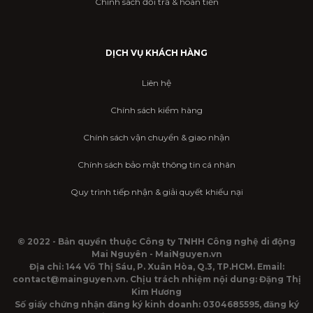
Chính sách đổi trả & hoàn tiền
DỊCH VỤ KHÁCH HÀNG
Liên hệ
Chính sách kiểm hàng
Chính sách vận chuyển & giao nhận
Chính sách bảo mật thông tin cá nhân
Quy trình tiếp nhận & giải quyết khiếu nại
© 2022 - Bản quyền thuộc Công ty TNHH Công nghệ di động
Mai Nguyên - MaiNguyen.vn
Địa chỉ: 144 Võ Thị Sáu, P. Xuân Hòa, Q.3, TP.HCM. Email:
contact@mainguyen.vn. Chịu trách nhiệm nội dung: Đặng Thị
Kim Hương
Số giấy chứng nhận đăng ký kinh doanh: 0304685595, đăng ký