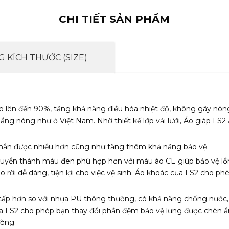
CHI TIẾT SẢN PHẨM
 KÍCH THƯỚC (SIZE)
vào lên đến 90%, tăng khả năng điều hòa nhiệt độ, không gây nóng
t nắng nóng như ở Việt Nam. Nhờ thiết kế lớp vải lưới, Áo giáp
chắn được nhiều hơn cũng như tăng thêm khả năng bảo vệ.
uyển thành màu đen phù hợp hơn với màu áo CE giúp bảo vệ lồ
áo rời dễ dàng, tiện lợi cho việc vệ sinh. Áo khoác của LS2 cho
cấp hơn so với nhựa PU thông thường, có khả năng chống nước, c
 của LS2 cho phép bạn thay đổi phần đệm bảo vệ lưng được chèn ẩ
ường.