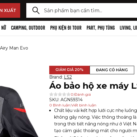
y lại Đèn dã ngoại cao cấp,
y lại Đồ công nghệ đi tour
N XUẤT
 kiện
ã ngoại cao cấp, phụ kiện
ng nghệ đi tour
 NỮ
CAMPING, OUTDOOR
PHỤ KIỆN ĐI TOUR
PART, PHỤ TÙNG
LIVING, L
i đầu
hi âm, Wireless mic và phụ kiện
 Airy Man Evo
ngoại, phụ kiện
camera, camera hành trình, phụ
og
 đạp
GIẢM GIÁ
20
%
ĐANG CÓ HÀNG
e, thiết bị bluetooth, phụ kiện
Brand:
LS2
, phụ kiện đèn pin
Áo bảo hộ xe máy L
 selfie stick, chân máy ảnh
m tay
0
|
Đánh giá
SKU:
AGN59314
 và phụ kiện
0
Bình luận
|
Viết bình luận
Chất liệu vải kết hợp lưới cực nhẹ luồn
n, giá đỡ điện thoại
không gây nóng. Việc thông thoáng là c
trong thời tiết nắng nóng như ở Việt 
tạo cảm giác thoáng mát cho người m